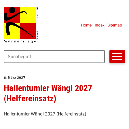
Navigieren in Männerriege Wän
SCHNELLNAVIGATION
METANAVIGAT
Home
Index
Sitemap
Suchbegriff
Suche starte
6. März 2027
Hallenturnier Wängi 2027
(Helfereinsatz)
Hallenturnier Wängi 2027 (Helfereinsatz)